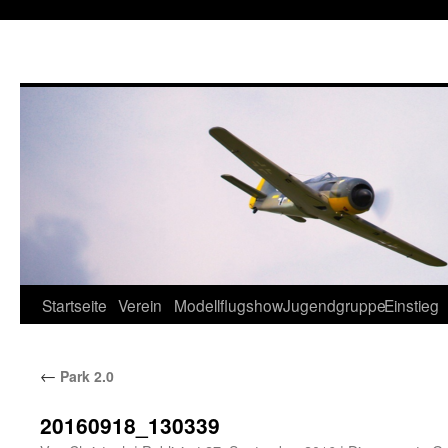
Startseite
Verein
Modellflugshow
Jugendgruppe
Einstieg
Springe
zum
←
Park 2.0
Inhalt
20160918_130339