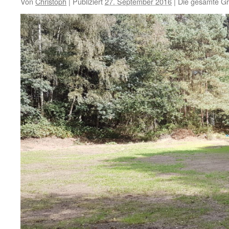
Von
Christoph
|
Publiziert
27. September 2016
|
Die gesamte Gr