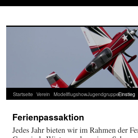
Startseite
Verein
Modellflugshow
Jugendgruppe
Einstieg
Springe
zum
Ferienpassaktion
Inhalt
Jedes Jahr bieten wir im Rahmen der Fe