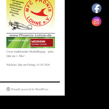
Unser traditioneller Modellflugtag - jedes
Jahr am 1. Mai !
Nächstes Jahr am Freitag, 01.05.2026
Proudly powered by WordPress.