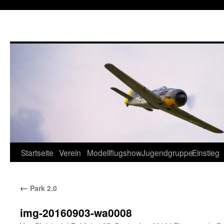
Startseite
Verein
Modellflugshow
Jugendgruppe
Einstieg
Springe
zum
←
Park 2.0
Inhalt
img-20160903-wa0008