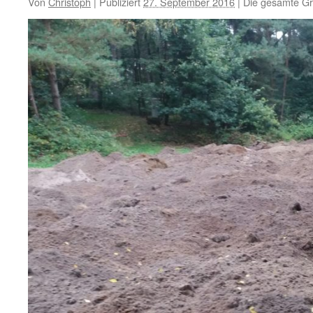
Von
Christoph
|
Publiziert
27. September 2016
|
Die gesamte Gr