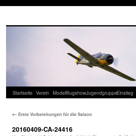
Startseite
Verein
Modellflugshow
Jugendgruppe
Einstieg
Springe
zum
←
Erste Vorbereitungen für die Saison
Inhalt
20160409-CA-24416