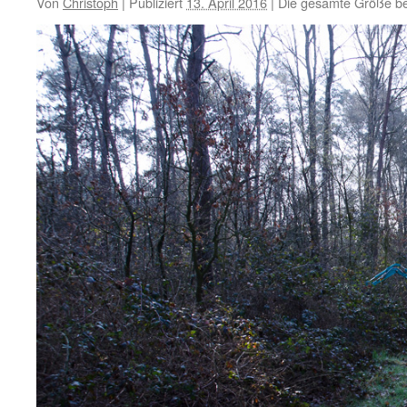
Von
Christoph
|
Publiziert
13. April 2016
|
Die gesamte Größe be