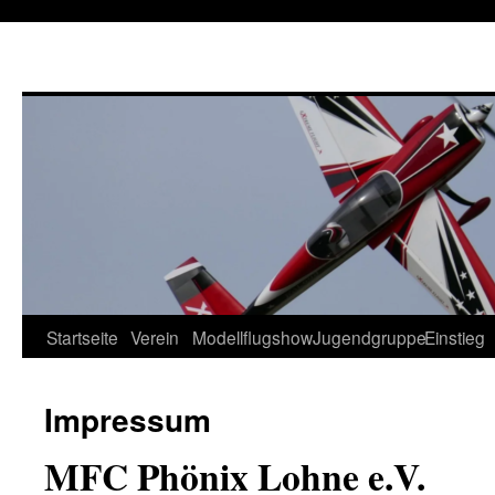
Startseite
Verein
Modellflugshow
Jugendgruppe
Einstieg
Springe
zum
Impressum
Inhalt
MFC Phönix Lohne e.V.